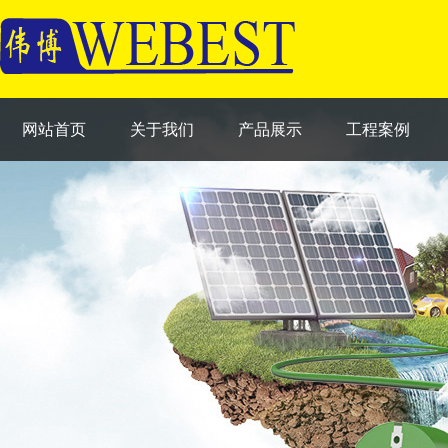
网站首页
关于我们
产品展示
工程案例