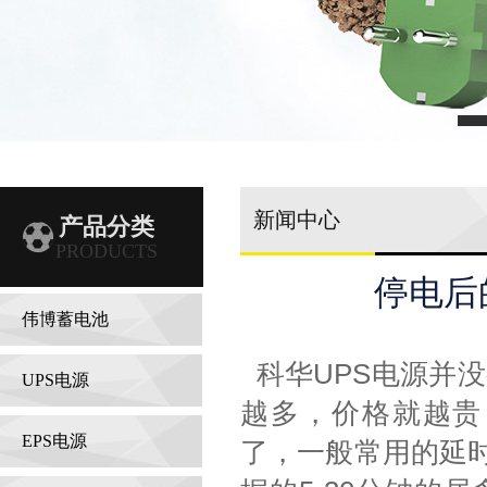
新闻中心
产品分类
PRODUCTS
停电后
伟博蓄电池
科华UPS电源并
UPS电源
越多，价格就越贵
EPS电源
了，一般常用的延时