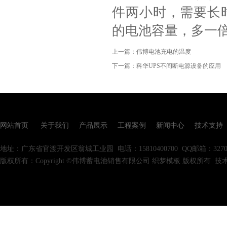
件两小时，需要长
的电池容量，多一
上一篇：
伟博电池充电的温度
下一篇：
科华UPS不间断电源设备的应用
网站首页
关于我们
产品展示
工程案例
新闻中心
技术支持
地址：广东省官渡开发区翁城工业园
电话：15810400700
QQ邮箱：32700
版权所有：Copyright ©伟博蓄电池销售有限公司 织梦模板 版权所有
技