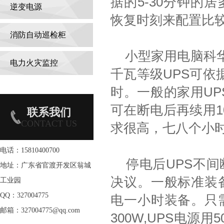
据的5-30分钟的
逆变电源
恢复时刻来配置比
消防自动巡检柜
小型家用电脑科华u
电力火灾监控
千瓦等级UPS可依
时。一般的家用UP
可在断电后再续用1
联系我们
CONTACT US
求很高，七八个小时
电话：15810400700
停电后UPS不间
地址：广东省官渡开发区翁城
决议。一般标准装备
工业园
QQ：327004775
电一小时装备。只
邮箱：327004775@qq.com
300W,UPS电