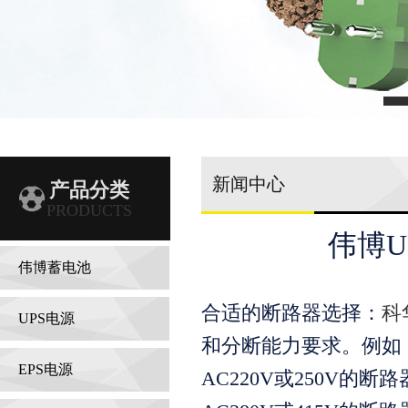
新闻中心
产品分类
PRODUCTS
伟博U
伟博蓄电池
合适的断路器选择：
科
UPS电源
和分断能力要求。例如
EPS电源
AC220V或250V的