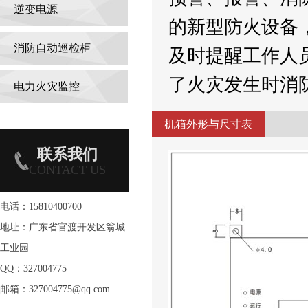
逆变电源
的新型防火设备
消防自动巡检柜
及时提醒工作人
了火灾发生时消
电力火灾监控
机箱外形与尺寸表
联系我们
CONTACT US
电话：15810400700
地址：广东省官渡开发区翁城
工业园
QQ：327004775
邮箱：327004775@qq.com