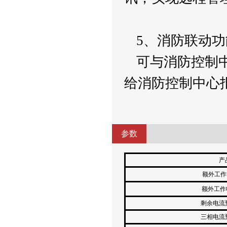
5、消防联动功
可与消防控制
给消防控制中心
参数
产
额外工作
额外工作
剩余电流
三相电流