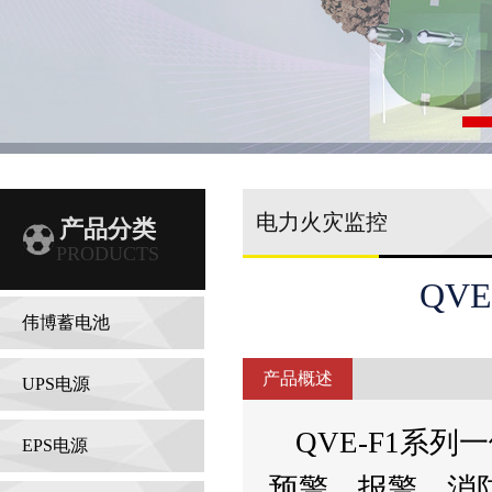
电力火灾监控
产品分类
PRODUCTS
QV
伟博蓄电池
产品概述
UPS电源
QVE-F1系
EPS电源
预警、报警、消